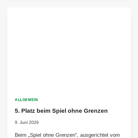
–
SPIEL,
SPASS U
ND V
IELE S
TRAHLENDE K
INDERAUGEN
ALLGEMEIN
5. Platz beim Spiel ohne Grenzen
9. Juni 2026
Beim „Spiel ohne Grenzen“, ausgerichtet vom