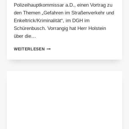
Polizeihauptkommissar a.D., einen Vortrag zu
den Themen „Gefahren im Straßenverkehr und
Enkeltrick/Kriminalität“, im DGH im
Schürenbusch. Vorrangig hat Herr Holstein
über die…
ACHTUNG,
WEITERLESEN
STRASSE! S
ICHER U
NTERWEGS –
U
ND N
ICHT A
UF B
ETRÜGER R
EINFALLEN