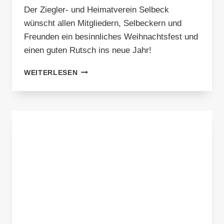
Der Ziegler- und Heimatverein Selbeck
wünscht allen Mitgliedern, Selbeckern und
Freunden ein besinnliches Weihnachtsfest und
einen guten Rutsch ins neue Jahr!
FROHE
WEITERLESEN
WEIHNACHTEN
UND
EINEN
GUTEN
RUTSCH
INS
NEUE
JAHR