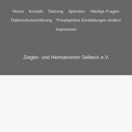
Home
Kontakt
Satzung
Spenden
Häufige Fragen
Datenschutzerklärung
Privatsphäre-Einstellungen ändern
Impressum
Ziegler- und Heimatverein Selbeck e.V.
Cookie Consent mit Real Cookie Banner
News
Veranstaltungen
Untermenü
Über uns
umschalten
Vorstand
Mitglieder