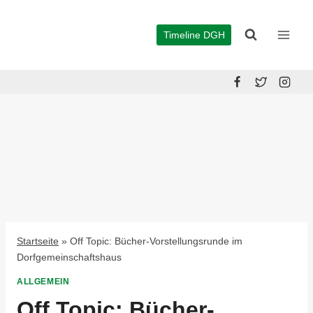
Zum
Inhalt
Timeline DGH
springen
Startseite
»
Off Topic: Bücher-Vorstellungsrunde im
Dorfgemeinschaftshaus
ALLGEMEIN
Off Topic: Bücher-