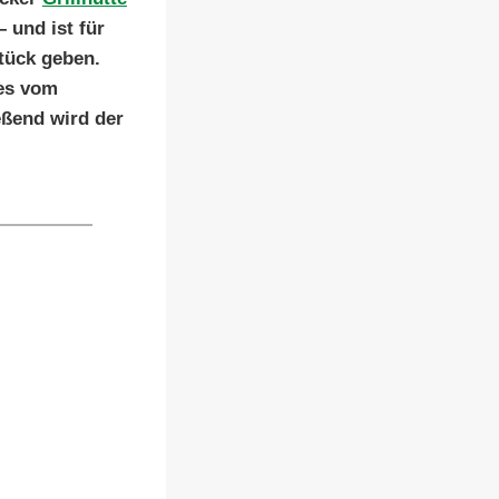
 und ist für
tück geben.
res vom
eßend wird der