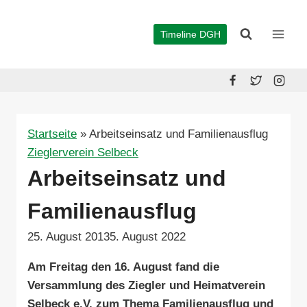
Zum
Inhalt
Timeline DGH
springen
Startseite
»
Arbeitseinsatz und Familienausflug
Zieglerverein Selbeck
Arbeitseinsatz und
Familienausflug
25. August 2013
5. August 2022
Am Freitag den 16. August fand die
Versammlung des Ziegler und Heimatverein
Selbeck e.V. zum Thema Familienausflug und