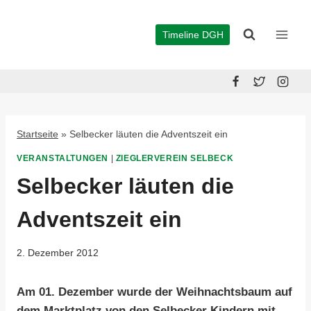
Zum
Inhalt
Timeline DGH
springen
Startseite
»
Selbecker läuten die Adventszeit ein
VERANSTALTUNGEN
|
ZIEGLERVEREIN SELBECK
Selbecker läuten die
Adventszeit ein
2. Dezember 2012
Am 01. Dezember wurde der Weihnachtsbaum auf
dem Marktplatz von den Selbecker Kindern mit