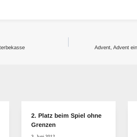
gation
terbekasse
Advent, Advent ei
2. Platz beim Spiel ohne
Grenzen
3. Juni 2012