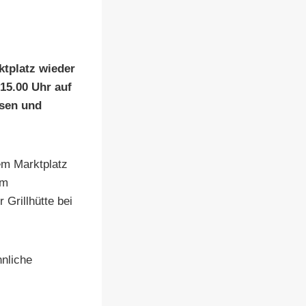
tplatz wieder
15.00 Uhr auf
isen und
em Marktplatz
em
Grillhütte bei
nliche