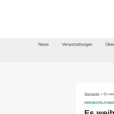
Zum
Inhalt
springen
News
Veranstaltungen
Über
Startseite
»
Es wei
VERANSTALTUNG
Es weih