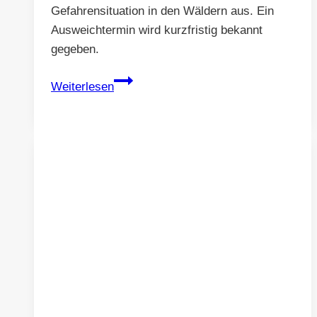
Gefahrensituation in den Wäldern aus. Ein
Ausweichtermin wird kurzfristig bekannt
gegeben.
„Wir
Weiterlesen
räumen
auf“
–
Fällt
aus