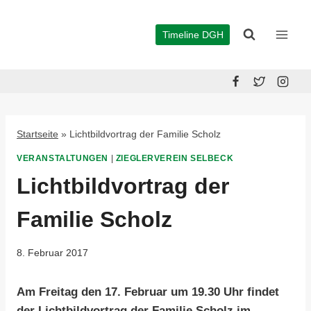
Zum
Inhalt
Timeline DGH
springen
Startseite
»
Lichtbildvortrag der Familie Scholz
VERANSTALTUNGEN
|
ZIEGLERVEREIN SELBECK
Lichtbildvortrag der
Familie Scholz
8. Februar 2017
Am Freitag den 17. Februar um 19.30 Uhr findet
der Lichtbildvortrag der Familie Scholz im