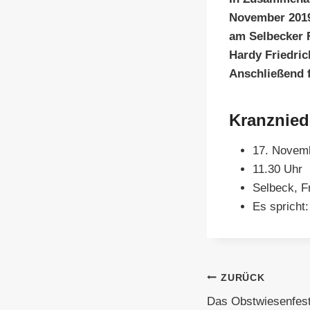
November 2019
am Selbecker F
Hardy Friedric
Anschließend f
Kranznied
17. Novem
11.30 Uhr
Selbeck, F
Es spricht
Beitragsnavi
ZURÜCK
Das Obstwiesenfest