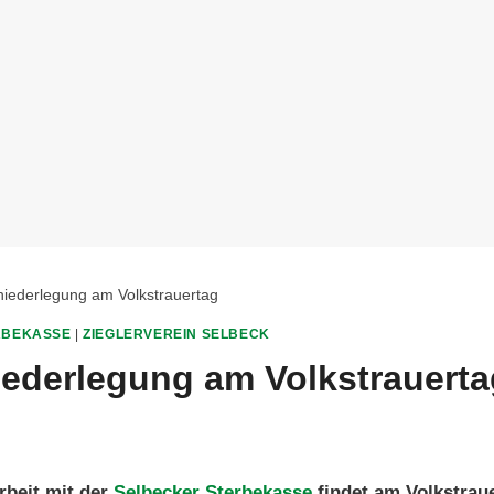
iederlegung am Volkstrauertag
RBEKASSE
|
ZIEGLERVEREIN SELBECK
ederlegung am Volkstrauerta
beit mit der
Selbecker Sterbekasse
findet am Volkstraue