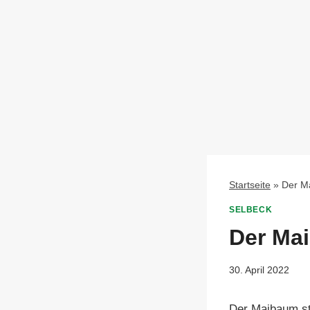
Startseite
»
Der M
SELBECK
Der Ma
30. April 2022
Der Maibaum st