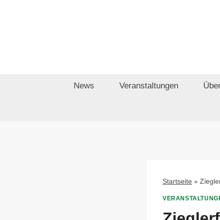
Zum
Inhalt
springen
News
Veranstaltungen
Über
Startseite
»
Ziegle
VERANSTALTUNG
Ziegler