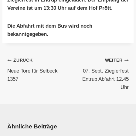
Vereine ist um 13:30 Uhr auf dem Hof Prött.
Die Abfahrt mit dem Bus wird noch
bekanntgegeben.
Beitragsnavigation
ZURÜCK
WEITER
Neue Tore für Selbeck
07. Sept. Zieglerfest
1357
Entrup Abfahrt 12.45
Uhr
Ähnliche Beiträge