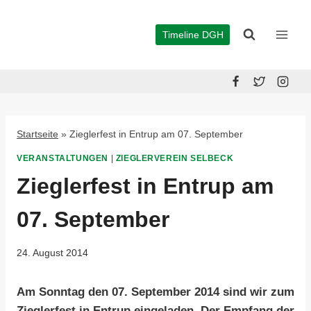
Zum
Inhalt
Timeline DGH
springen
Startseite
»
Zieglerfest in Entrup am 07. September
VERANSTALTUNGEN
|
ZIEGLERVEREIN SELBECK
Zieglerfest in Entrup am
07. September
24. August 2014
Am Sonntag den 07. September 2014 sind wir zum
Zieglerfest in Entrup eingeladen. Der Empfang der