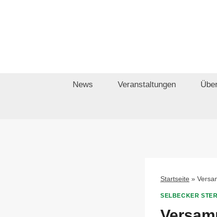
Zum
Inhalt
springen
News
Veranstaltungen
Über
Startseite
»
Versa
SELBECKER STE
Versam