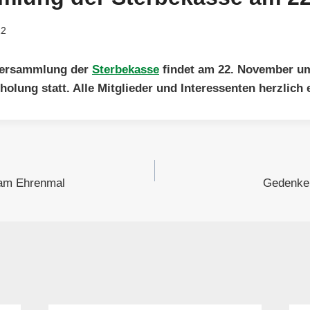
12
 Versammlung der
Sterbekasse
findet am 22. November um
holung statt. Alle Mitglieder und Interessenten herzlich 
gation
 am Ehrenmal
Gedenken