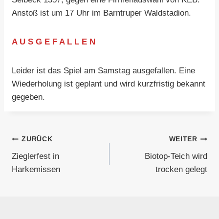
Anstoß ist um 17 Uhr im Barntruper Waldstadion.
A U S G E F A L L E N
Leider ist das Spiel am Samstag ausgefallen. Eine
Wiederholung ist geplant und wird kurzfristig bekannt
gegeben.
Beitragsnavigation
ZURÜCK
WEITER
Zieglerfest in
Biotop-Teich wird
Harkemissen
trocken gelegt