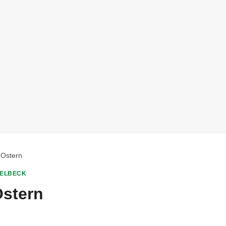
 Ostern
SELBECK
Ostern